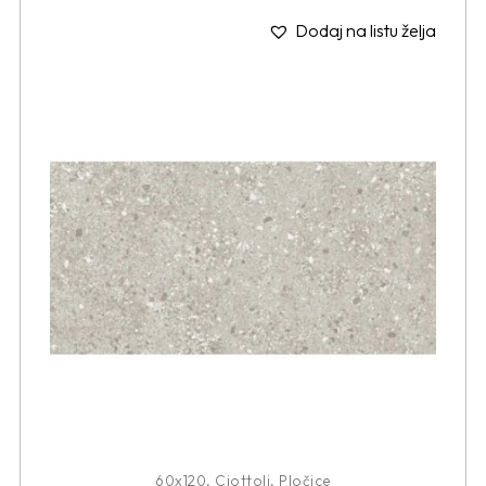
Dodaj na listu želja
60x120
,
Ciottoli
,
Pločice