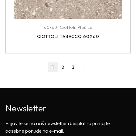
60x60
,
Ciottoli
,
Pločice
CIOTTOLI TABACCO 60X60
1
2
3
→
Newsletter
Prijavite se na naš newsletter i besplatno primajte
posebne ponude na e-mail.