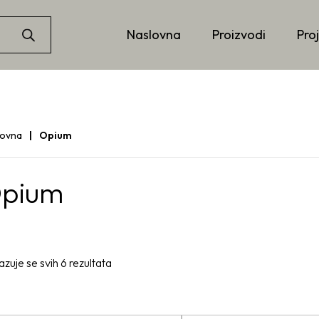
Naslovna
Proizvodi
Proj
lovna
Opium
pium
azuje se svih 6 rezultata