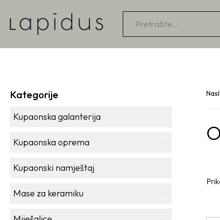
Products
search
Kategorije
Nas
Kupaonska galanterija
O
Kupaonska oprema
Kupaonski namještaj
Prik
Mase za keramiku
Miješalice