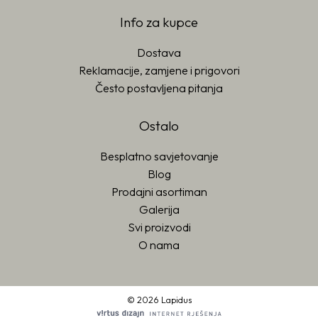
Info za kupce
Dostava
Reklamacije, zamjene i prigovori
Često postavljena pitanja
Ostalo
Besplatno savjetovanje
Blog
Prodajni asortiman
Galerija
Svi proizvodi
O nama
© 2026 Lapidus