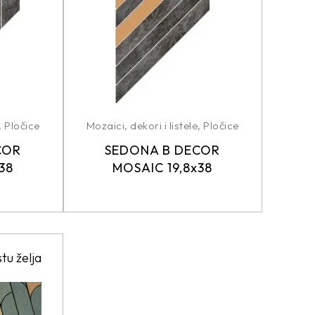
,
Pločice
Mozaici, dekori i listele
,
Pločice
COR
SEDONA B DECOR
38
MOSAIC 19,8x38
stu želja