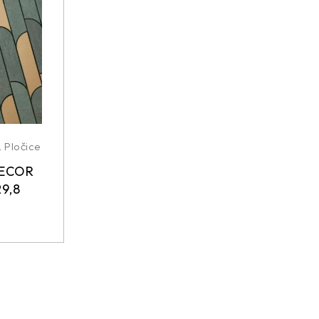
,
Pločice
DECOR
9,8