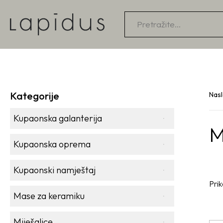
Products
search
Kategorije
Nas
Kupaonska galanterija
M
Kupaonska oprema
Kupaonski namještaj
Prik
Mase za keramiku
Miješalice