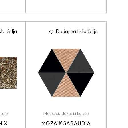
stu želja
Dodaj na listu želja
stele
Mozaici, dekori i listele
MIX
MOZAIK SABAUDIA