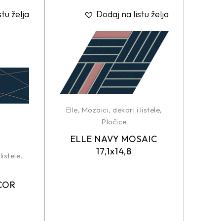
stu želja
Dodaj na listu želja
Elle
,
Mozaici, dekori i listele
,
Pločice
ELLE NAVY MOSAIC
17,1x14,8
listele
,
COR