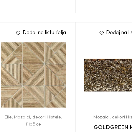
Dodaj na listu želja
Dodaj na li
Elle
,
Mozaici, dekori i listele
,
Mozaici, dekori i li
Pločice
GOLDGREEN 