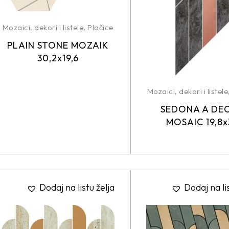
Mozaici, dekori i listele
,
Pločice
PLAIN STONE MOZAIK
30,2x19,6
Mozaici, dekori i listele
SEDONA A DE
MOSAIC 19,8x
Dodaj na listu želja
Dodaj na li