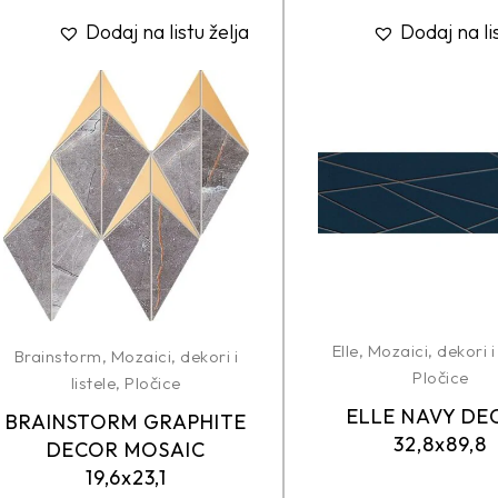
Dodaj na listu želja
Dodaj na li
Elle
,
Mozaici, dekori i 
Brainstorm
,
Mozaici, dekori i
Pločice
listele
,
Pločice
ELLE NAVY DE
BRAINSTORM GRAPHITE
32,8x89,8
DECOR MOSAIC
19,6x23,1