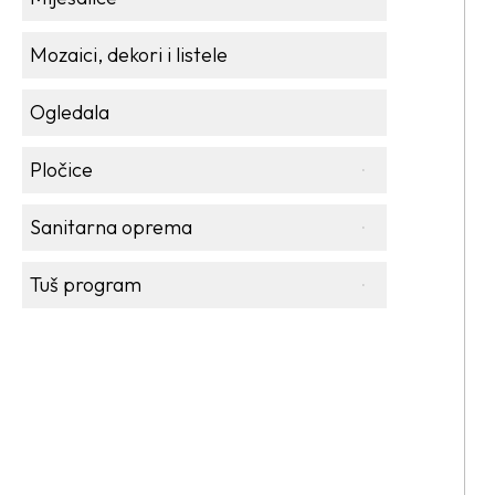
Mozaici, dekori i listele
Ogledala
Pločice
Sanitarna oprema
Tuš program