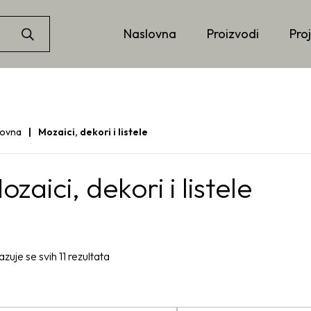
Naslovna
Proizvodi
Proj
lovna
Mozaici, dekori i listele
ozaici, dekori i listele
azuje se svih 11 rezultata