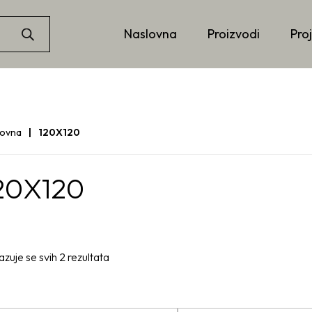
Naslovna
Proizvodi
Proj
lovna
120X120
20X120
azuje se svih 2 rezultata