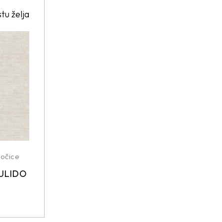
stu želja
ločice
ULIDO