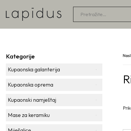
Products
search
Kategorije
Nas
Kupaonska galanterija
R
Kupaonska oprema
Kupaonski namještaj
Prik
Mase za keramiku
Miješalice