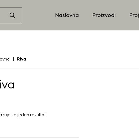
Naslovna
Proizvodi
Proj
lovna
Riva
iva
azuje se jedan rezultat