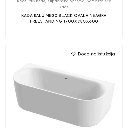
Kade i tuš kade
,
Kupaonska oprema
,
Samostojeće
kade
KADA RALU MB20 BLACK OVALA NEAGRA
FREESTANDING 1700X780X600
Dodaj na listu želja