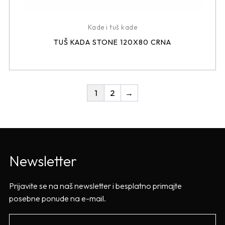
Kade i tuš kade
TUŠ KADA STONE 120X80 CRNA
1
2
→
Newsletter
Prijavite se na naš newsletter i besplatno primajte
posebne ponude na e-mail.