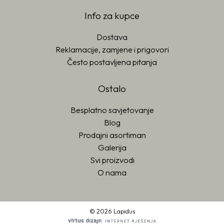
Info za kupce
Dostava
Reklamacije, zamjene i prigovori
Često postavljena pitanja
Ostalo
Besplatno savjetovanje
Blog
Prodajni asortiman
Galerija
Svi proizvodi
O nama
© 2026 Lapidus