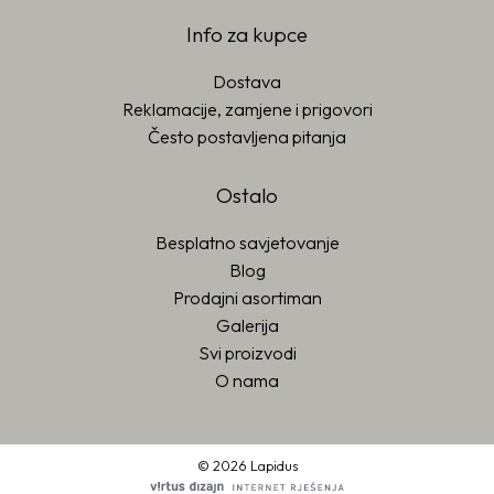
Info za kupce
Dostava
Reklamacije, zamjene i prigovori
Često postavljena pitanja
Ostalo
Besplatno savjetovanje
Blog
Prodajni asortiman
Galerija
Svi proizvodi
O nama
© 2026 Lapidus