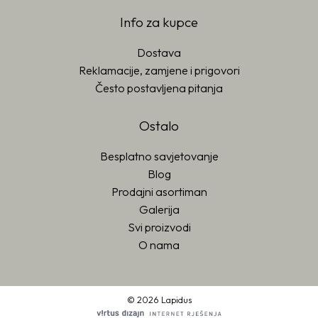
Info za kupce
Dostava
Reklamacije, zamjene i prigovori
Često postavljena pitanja
Ostalo
Besplatno savjetovanje
Blog
Prodajni asortiman
Galerija
Svi proizvodi
O nama
© 2026 Lapidus