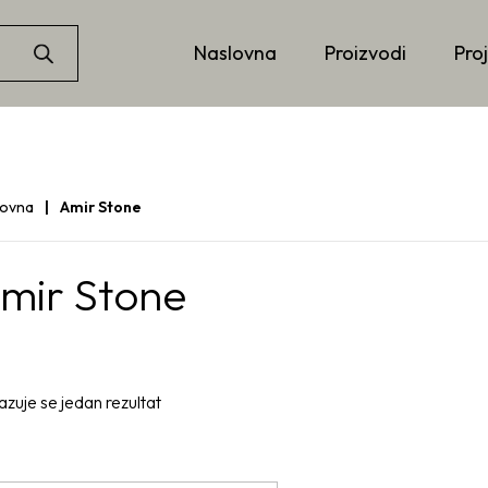
Naslovna
Proizvodi
Proj
lovna
Amir Stone
mir Stone
azuje se jedan rezultat