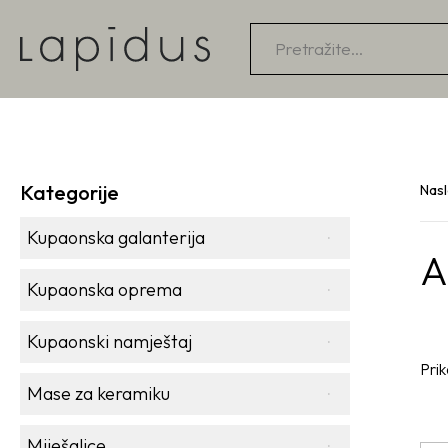
Products
search
Kategorije
Nas
Kupaonska galanterija
A
Kupaonska oprema
Kupaonski namještaj
Prik
Mase za keramiku
Miješalice