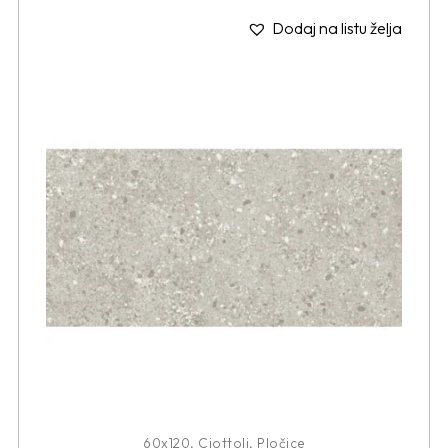
Dodaj na listu želja
60x120
,
Ciottoli
,
Pločice