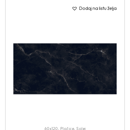
Dodaj na listu želja
60x120
,
Pločice
,
Solei