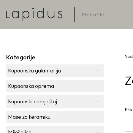
Products
search
Kategorije
Nas
Kupaonska galanterija
Z
Kupaonska oprema
Kupaonski namještaj
Prik
Mase za keramiku
Miješalice