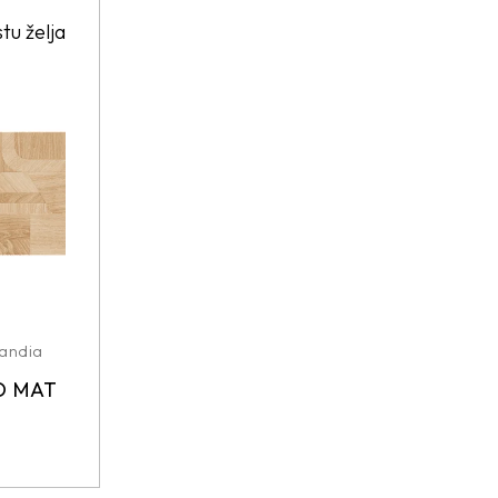
stu želja
andia
D MAT