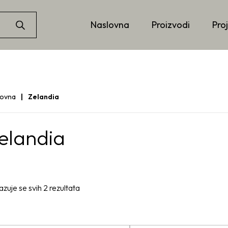
Naslovna
Proizvodi
Proj
lovna
Zelandia
elandia
azuje se svih 2 rezultata