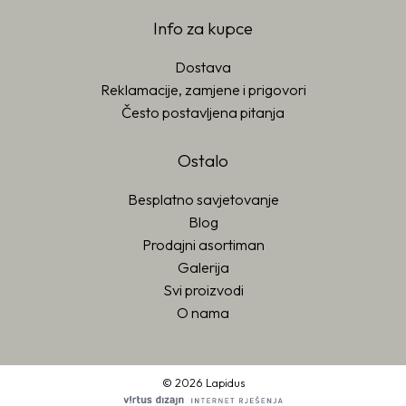
Info za kupce
Dostava
Reklamacije, zamjene i prigovori
Često postavljena pitanja
Ostalo
Besplatno savjetovanje
Blog
Prodajni asortiman
Galerija
Svi proizvodi
O nama
© 2026 Lapidus