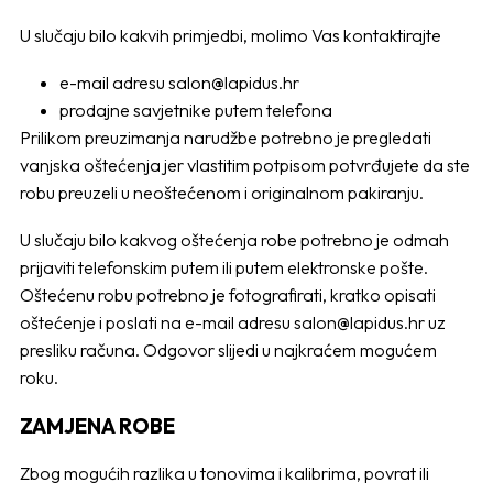
U slučaju bilo kakvih primjedbi, molimo Vas kontaktirajte
e-mail adresu
salon@lapidus.hr
prodajne savjetnike putem telefona
Prilikom preuzimanja narudžbe potrebno je pregledati
vanjska oštećenja jer vlastitim potpisom potvrđujete da ste
robu preuzeli u neoštećenom i originalnom pakiranju.
U slučaju bilo kakvog oštećenja robe potrebno je odmah
prijaviti telefonskim putem ili putem elektronske pošte.
Oštećenu robu potrebno je fotografirati, kratko opisati
oštećenje i poslati na e-mail adresu
salon@lapidus.hr
uz
presliku računa. Odgovor slijedi u najkraćem mogućem
roku.
ZAMJENA ROBE
Zbog mogućih razlika u tonovima i kalibrima, povrat ili