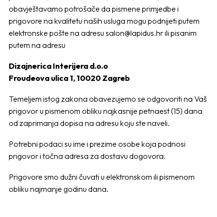
obavještavamo potrošače da pismene primjedbe i
prigovore na kvalitetu naših usluga mogu podnijeti putem
elektronske pošte na adresu
salon@lapidus.hr
ili pisanim
putem na adresu
Dizajnerica Interijera d.o.o
Froudeova ulica 1, 10020 Zagreb
Temeljem istog zakona obavezujemo se odgovoriti na Vaš
prigovor u pismenom obliku najkasnije petnaest (15) dana
od zaprimanja dopisa na adresu koju ste naveli.
Potrebni podaci su ime i prezime osobe koja podnosi
prigovor i točna adresa za dostavu dogovora.
Prigovore smo dužni čuvati u elektronskom ili pismenom
obliku najmanje godinu dana.