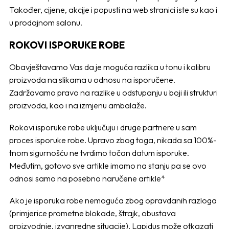
Također, cijene, akcije i popusti na web stranici iste su kao i
u prodajnom salonu.
ROKOVI ISPORUKE ROBE
Obavještavamo Vas da je moguća razlika u tonu i kalibru
proizvoda na slikama u odnosu na isporučene.
Zadržavamo pravo na razlike u odstupanju u boji ili strukturi
proizvoda, kao i na izmjenu ambalaže.
Rokovi isporuke robe uključuju i druge partnere u sam
proces isporuke robe. Upravo zbog toga, nikada sa 100%-
tnom sigurnošću ne tvrdimo točan datum isporuke.
Međutim, gotovo sve artikle imamo na stanju pa se ovo
odnosi samo na posebno naručene artikle*
Ako je isporuka robe nemoguća zbog opravdanih razloga
(primjerice prometne blokade, štrajk, obustava
proizvodnje, izvanredne situacije), Lapidus može otkazati