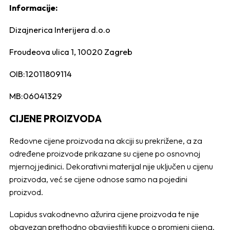
Informacije:
Dizajnerica Interijera d.o.o
Froudeova ulica 1, 10020 Zagreb
OIB:12011809114
MB:06041329
CIJENE PROIZVODA
Redovne cijene proizvoda na akciji su prekrižene, a za
određene proizvode prikazane su cijene po osnovnoj
mjernoj jedinici. Dekorativni materijal nije uključen u cijenu
proizvoda, već se cijene odnose samo na pojedini
proizvod.
Lapidus svakodnevno ažurira cijene proizvoda te nije
obavezan prethodno obavijestiti kupce o promjeni cijena.