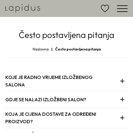
Često postavljena pitanja
Naslovna
Često postavljena pitanja
KOJE JE RADNO VRIJEME IZLOŽBENOG
SALONA
GDJE SE NALAZI IZLOŽBENI SALON?
Radno vrijeme izložbenog salona je od
9.00 do 20.00
sati radnim danom, a subotom od 8.00 do 14.00 sati
.
KOJA JE CIJENA DOSTAVE ZA ODREĐENI
Izložbeni salon se nalazi na adresi
Avenija Dubrovnik 15,
PROIZVOD?
Paviljon 12 (Zagrebački velesajam),10000 Zagreb