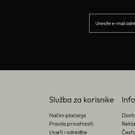
Služba za korisnike
Inf
Načini plaćanja
Dost
Pravila privatnosti
Rekla
Uvjeti i odredbe
Često