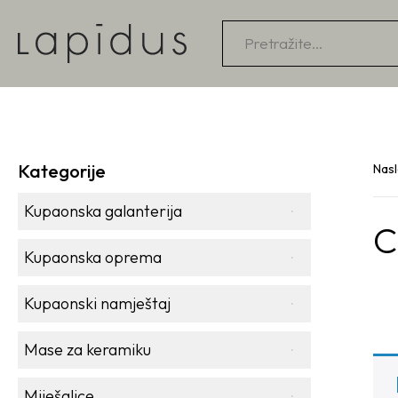
Products
search
Kategorije
Nas
Kupaonska galanterija
C
Kupaonska oprema
Kupaonski namještaj
Mase za keramiku
Miješalice