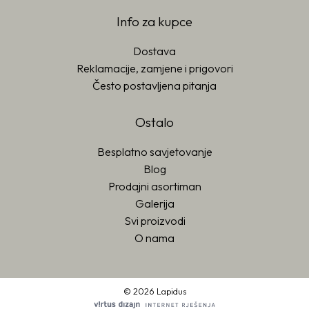
Info za kupce
Dostava
Reklamacije, zamjene i prigovori
Često postavljena pitanja
Ostalo
Besplatno savjetovanje
Blog
Prodajni asortiman
Galerija
Svi proizvodi
O nama
© 2026 Lapidus