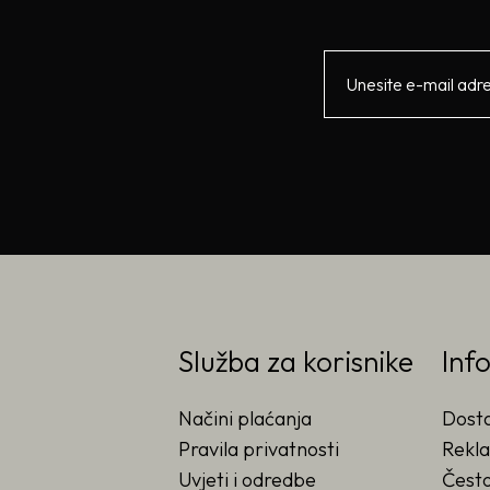
Služba za korisnike
Inf
Načini plaćanja
Dost
Pravila privatnosti
Rekla
Uvjeti i odredbe
Često