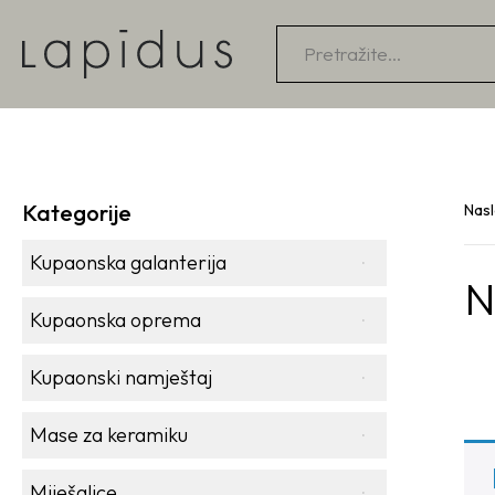
Products
search
Kategorije
Nas
Kupaonska galanterija
N
Kupaonska oprema
Kupaonski namještaj
Mase za keramiku
Miješalice