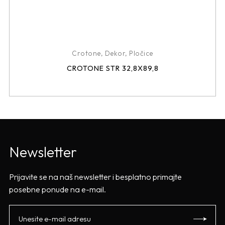
Crotone
,
Dekor
,
Pločice
CROTONE STR 32,8X89,8
Newsletter
Prijavite se na naš newsletter i besplatno primajte
posebne ponude na e-mail.