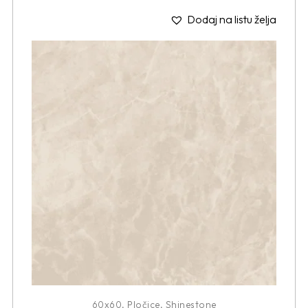
Dodaj na listu želja
60x60
,
Pločice
,
Shinestone