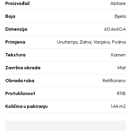
Proizvođač
Abitare
Boja
Bijela
Dimenzija
60.4x60.4
Primjena
Unutarnja, Zidna, Vanjska, Podna
Tekstura
Kamen
Završna obrada
Mat
Obrada ruba
Retificirano
Protukliznost
R11B
Količina u pakiranju
1.44 m2