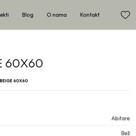
ekti
Blog
O nama
Kontakt
E 60X60
 BEIGE 60X60
Abitare
Bež