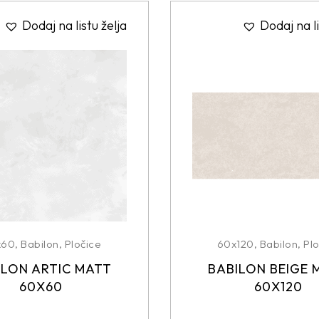
Dodaj na listu želja
Dodaj na li
x60
,
Babilon
,
Pločice
60x120
,
Babilon
,
Plo
ILON ARTIC MATT
BABILON BEIGE 
60X60
60X120