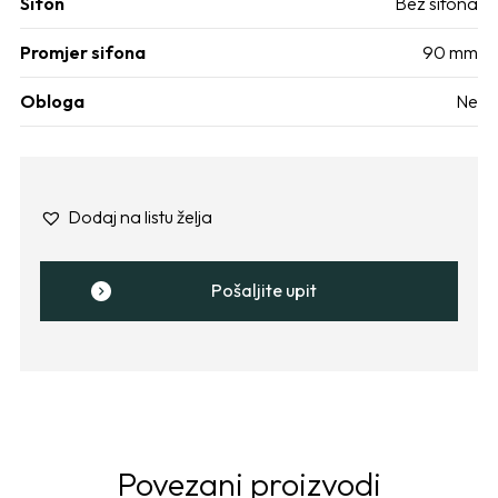
Sifon
Bez sifona
Promjer sifona
90 mm
Obloga
Ne
Dodaj na listu želja
Pošaljite upit
Povezani proizvodi