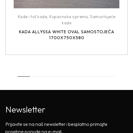
Kade i tuš kade
,
Kupaonska oprema
,
Samostojeće
kade
KADA ALLYSSA WHITE OVAL SAMOSTOJEĆA
1700X750X580
Newsletter
Prijavite se na naš newsletter i besplatno primajte
posebne ponude na e-mail.