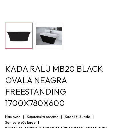
KADA RALU MB20 BLACK
OVALA NEAGRA
FREESTANDING
1700X780X600
Naslovna
Kupaonska oprema
Kade i tuš kade
Samostojeće kade
KADA RALU MB20 BLACK OVALA NEAGRA FREESTANDING