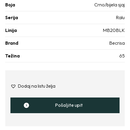
Boja
Crno/bijela sjaj
Serija
Ralu
Linija
MB20BLK
Brand
Becrisa
Težina
65
Dodaj na listu želja
Pošaljite upit