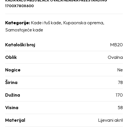
1700X780X600
Kategorije:
Kade i tuš kade
,
Kupaonska oprema
,
Samostojeće kade
Kataloški broj
MB20
Oblik
Ovalna
Nogice
Ne
Širina
78
Dužina
170
Visina
58
Materijal
Lijevani akril