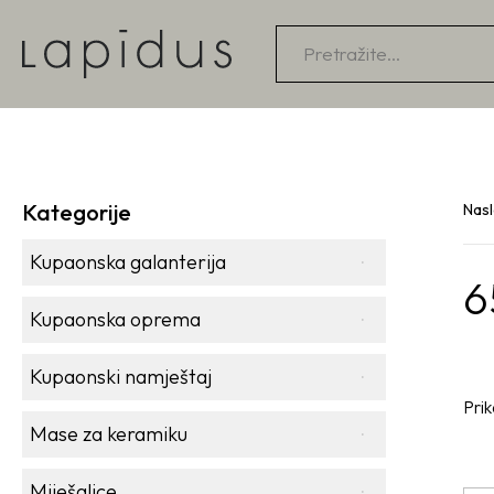
Products
search
Kategorije
Nas
Kupaonska galanterija
6
Kupaonska oprema
Kupaonski namještaj
Prik
Mase za keramiku
Miješalice