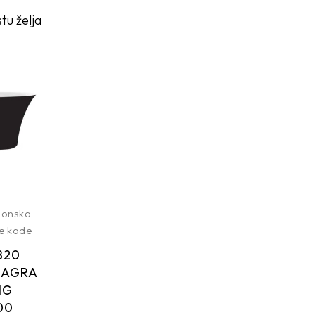
stu želja
aonska
e kade
B20
EAGRA
NG
00