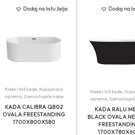
Dodaj na listu želja
Dodaj na li
Kade i tuš kade
,
Kupaonska
Kade i tuš kade
,
Kup
oprema
,
Samostojeće kade
oprema
,
Samostojeć
KADA CALIBRA QB02
KADA RALU M
OVALA FREESTANDING
BLACK OVALA N
1700X800X580
FREESTANDI
1700X780X6