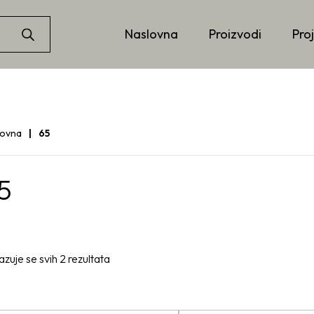
Naslovna
Proizvodi
Proj
lovna
65
5
azuje se svih 2 rezultata