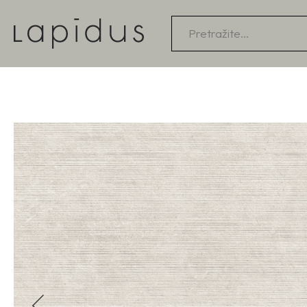
Products
search