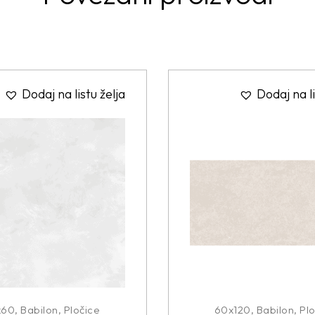
Dodaj na listu želja
Dodaj na li
x60
,
Babilon
,
Pločice
60x120
,
Babilon
,
Plo