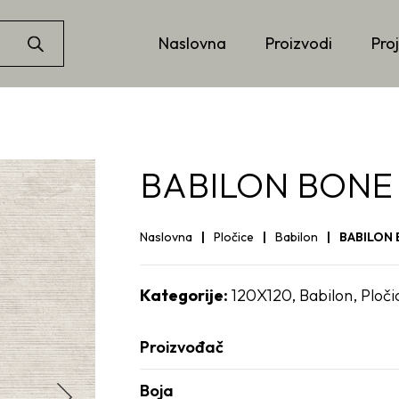
Naslovna
Proizvodi
Proj
BABILON BONE 
Naslovna
Pločice
Babilon
BABILON 
Kategorije:
120X120
,
Babilon
,
Ploči
Proizvođač
Boja