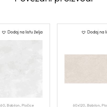
Dodaj na listu želja
Dodaj na li
x60
,
Babilon
,
Pločice
60x120
,
Babilon
,
Plo