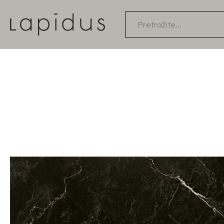
Products
search