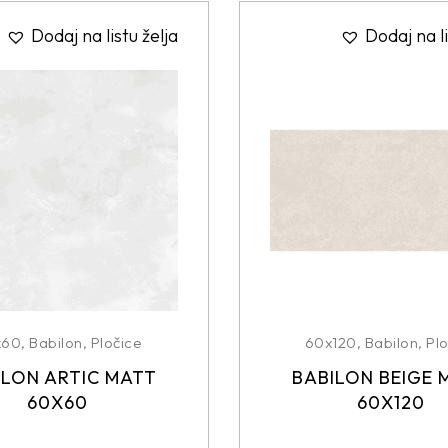
Dodaj na listu želja
Dodaj na li
x60
,
Babilon
,
Pločice
60x120
,
Babilon
,
Plo
ILON ARTIC MATT
BABILON BEIGE 
60X60
60X120