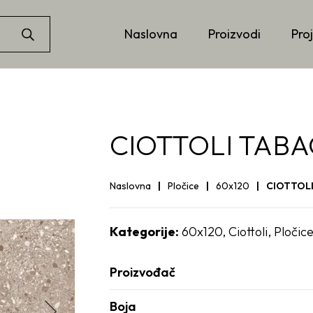
Naslovna
Proizvodi
Proj
CIOTTOLI TABA
Naslovna
Pločice
60x120
CIOTTOLI
Kategorije:
60x120
,
Ciottoli
,
Pločic
Proizvođač
Boja