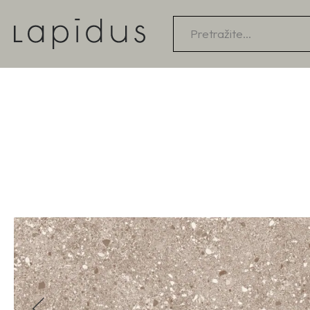
Products
search