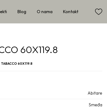
ekti
Blog
O nama
Kontakt
CCO 60X119.8
 TABACCO 60X119.8
e
Abitare
Smeđa