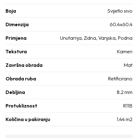
Boja
Svijetlo sivo
Dimenzija
60.4x60.4
Primjena
Unutarnja, Zidna, Vanjska, Podna
Tekstura
Kamen
Završna obrada
Mat
Obrada ruba
Retificirano
Debljina
8.2 mm
Protukliznost
R11B
Količina u pakiranju
1.44 m2