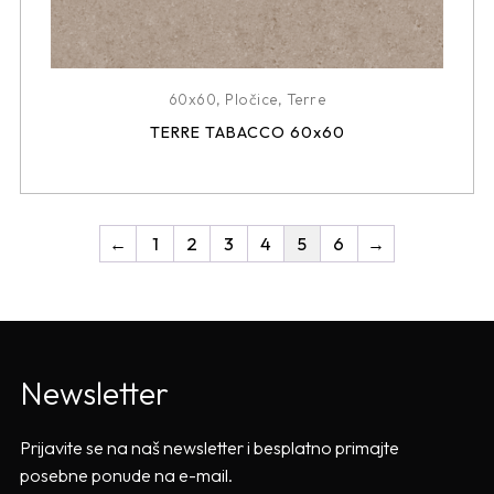
60x60
,
Pločice
,
Terre
TERRE TABACCO 60x60
←
1
2
3
4
5
6
→
Newsletter
Prijavite se na naš newsletter i besplatno primajte
posebne ponude na e-mail.