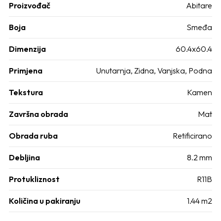
Proizvođač
Abitare
Boja
Smeđa
Dimenzija
60.4x60.4
Primjena
Unutarnja, Zidna, Vanjska, Podna
Tekstura
Kamen
Završna obrada
Mat
Obrada ruba
Retificirano
Debljina
8.2 mm
Protukliznost
R11B
Količina u pakiranju
1.44 m2