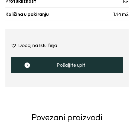
Protukliznost
R9
Količina u pakiranju
1.44 m2
Dodaj na listu želja
Pošaljite upit
Povezani proizvodi