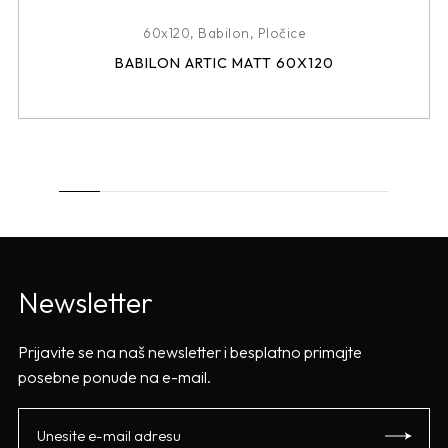
60x120
,
Babilon
,
Pločice
BABILON ARTIC MATT 60X120
Newsletter
Prijavite se na naš newsletter i besplatno primajte
posebne ponude na e-mail.