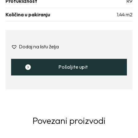
Protukliznost
R9
Količina u pakiranju
1.44 m2
Dodaj na listu želja
Pošaljite upit
Povezani proizvodi