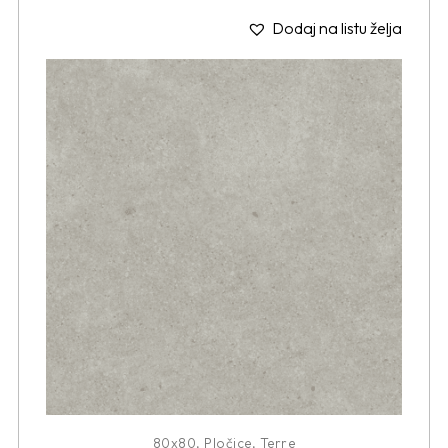
Dodaj na listu želja
80x80
,
Pločice
,
Terre