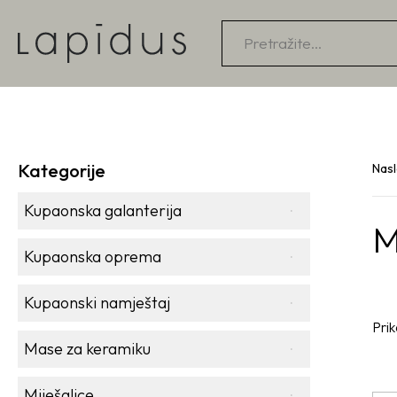
Products
search
Kategorije
Nas
Kupaonska galanterija
M
Kupaonska oprema
Kupaonski namještaj
Prik
Mase za keramiku
Miješalice