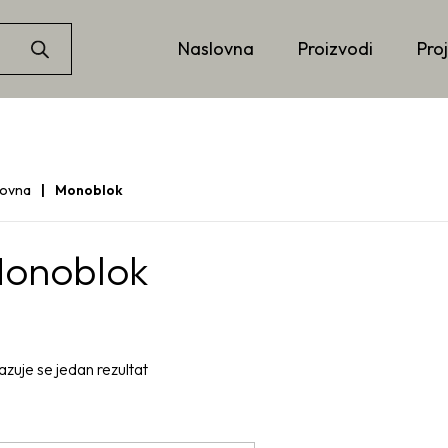
Naslovna
Proizvodi
Proj
lovna
Monoblok
onoblok
azuje se jedan rezultat