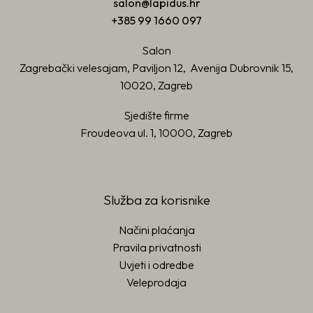
salon@lapidus.hr
+385 99 1660 097
Salon
Zagrebački velesajam, Paviljon 12, Avenija Dubrovnik 15,
10020, Zagreb
Sjedište firme
Froudeova ul. 1, 10000, Zagreb
Služba za korisnike
Načini plaćanja
Pravila privatnosti
Uvjeti i odredbe
Veleprodaja