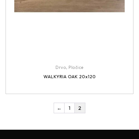
Drvo
,
Pločice
WALKYRIA OAK 20x120
←
1
2