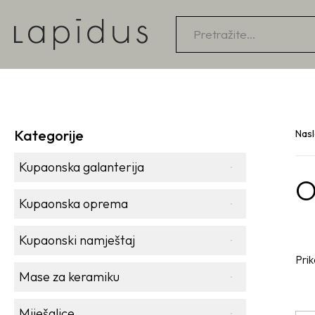
Products
search
Kategorije
Nas
Kupaonska galanterija
O
Kupaonska oprema
Kupaonski namještaj
Prik
Mase za keramiku
Miješalice