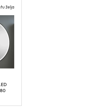
stu želja
LED
I80