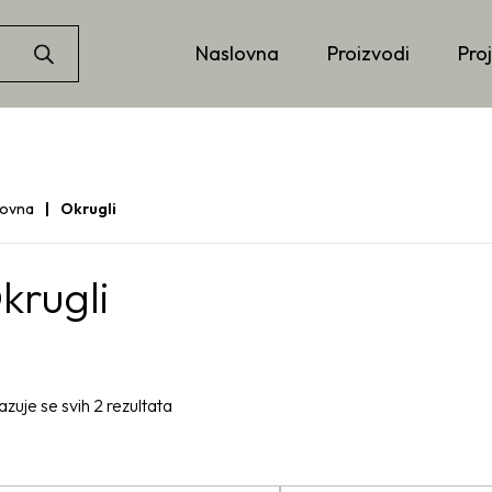
Naslovna
Proizvodi
Proj
lovna
Okrugli
krugli
azuje se svih 2 rezultata