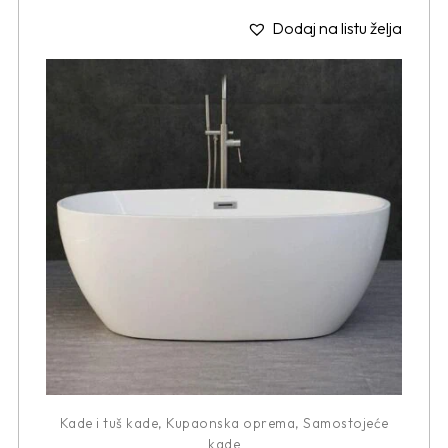
Dodaj na listu želja
Kade i tuš kade
,
Kupaonska oprema
,
Samostojeće
kade