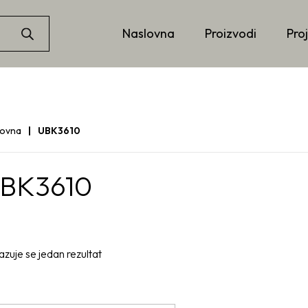
Naslovna
Proizvodi
Proj
lovna
UBK3610
BK3610
azuje se jedan rezultat