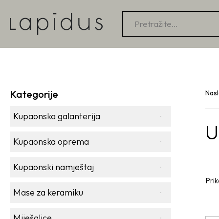
Products
search
Kategorije
Nas
Kupaonska galanterija
U
Kupaonska oprema
Kupaonski namještaj
Prik
Mase za keramiku
Miješalice