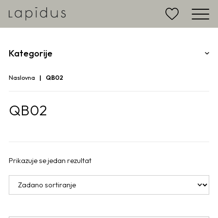
Kategorije
Naslovna
QB02
QB02
Prikazuje se jedan rezultat