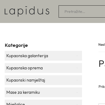
Products
search
Kategorije
Nas
Kupaonska galanterija
P
Kupaonska oprema
Kupaonski namještaj
Prik
Mase za keramiku
Miješalice