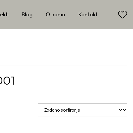
ekti
Blog
O nama
Kontakt
001