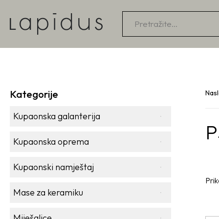
Products
search
Kategorije
Nas
Kupaonska galanterija
P
Kupaonska oprema
Kupaonski namještaj
Prik
Mase za keramiku
Miješalice