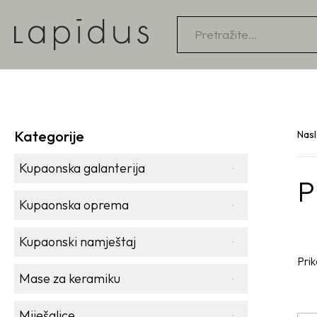
Products
search
Kategorije
Nas
Kupaonska galanterija
P
Kupaonska oprema
Kupaonski namještaj
Prik
Mase za keramiku
Miješalice