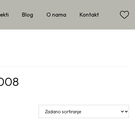
ekti
Blog
O nama
Kontakt
008