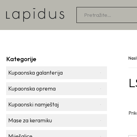
Products
search
Kategorije
Nas
Kupaonska galanterija
L
Kupaonska oprema
Kupaonski namještaj
Prik
Mase za keramiku
Miješalice