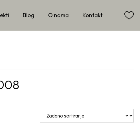
ekti
Blog
O nama
Kontakt
008