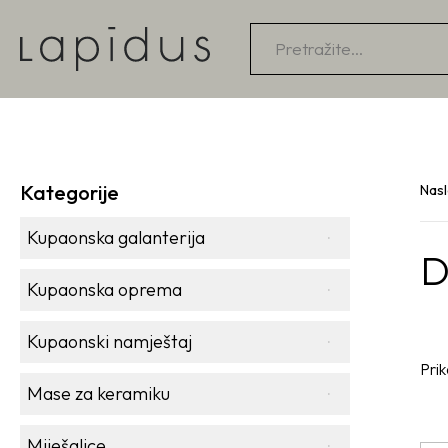
Products
search
Kategorije
Nas
Kupaonska galanterija
D
Kupaonska oprema
Kupaonski namještaj
Prik
Mase za keramiku
Miješalice