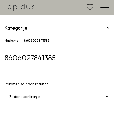
Kategorije
Naslovna
8606027841385
8606027841385
Prikazuje se jedan rezultat