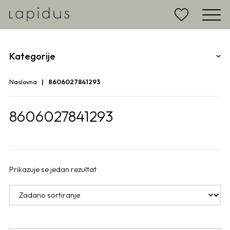
Kategorije
Naslovna
8606027841293
8606027841293
Prikazuje se jedan rezultat